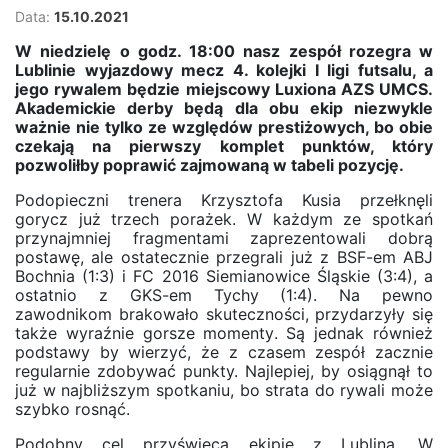
Data:
15.10.2021
W niedzielę o godz. 18:00 nasz zespół rozegra w
Lublinie wyjazdowy mecz 4. kolejki I ligi futsalu, a
jego rywalem będzie miejscowy Luxiona AZS UMCS.
Akademickie derby będą dla obu ekip niezwykle
ważnie nie tylko ze względów prestiżowych, bo obie
czekają na pierwszy komplet punktów, który
pozwoliłby poprawić zajmowaną w tabeli pozycję.
Podopieczni trenera Krzysztofa Kusia przełknęli
gorycz już trzech porażek. W każdym ze spotkań
przynajmniej fragmentami zaprezentowali dobrą
postawę, ale ostatecznie przegrali już z BSF-em ABJ
Bochnia (1:3) i FC 2016 Siemianowice Śląskie (3:4), a
ostatnio z GKS-em Tychy (1:4). Na pewno
zawodnikom brakowało skuteczności, przydarzyły się
także wyraźnie gorsze momenty. Są jednak również
podstawy by wierzyć, że z czasem zespół zacznie
regularnie zdobywać punkty. Najlepiej, by osiągnął to
już w najbliższym spotkaniu, bo strata do rywali może
szybko rosnąć.
Podobny cel przyświeca ekipie z Lublina. W