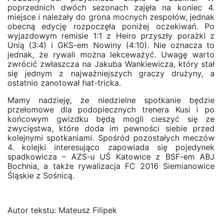
poprzednich dwóch sezonach zajęła na koniec 4.
miejsce i należały do grona mocnych zespołów, jednak
obecną edycję rozpoczęła poniżej oczekiwań. Po
wyjazdowym remisie 1:1 z Heiro przyszły porażki z
Unią (3:4) i GKS-em Nowiny (4:10). Nie oznacza to
jednak, że rywali można lekceważyć. Uwagę warto
zwrócić zwłaszcza na Jakuba Wankiewicza, który stał
się jednym z najważniejszych graczy drużyny, a
ostatnio zanotował hat-tricka.
Mamy nadzieję, że niedzielne spotkanie będzie
przełomowe dla podopiecznych trenera Kusi i po
końcowym gwizdku będą mogli cieszyć się ze
zwycięstwa, które doda im pewności siebie przed
kolejnymi spotkaniami. Spośród pozostałych meczów
4. kolejki interesująco zapowiada się pojedynek
spadkowicza – AZS-u UŚ Katowice z BSF-em ABJ
Bochnia, a także rywalizacja FC 2016 Siemianowice
Śląskie z Sośnicą.
Autor tekstu: Mateusz Filipek