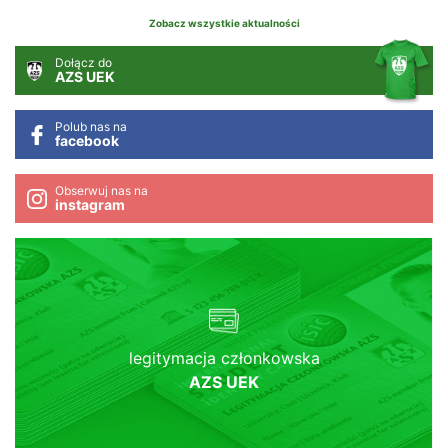
Zobacz wszystkie aktualności
Dołącz do
AZS UEK
Polub nas na
facebook
Obserwuj nas na
instagram
legitymacja członkowska
AZS UEK