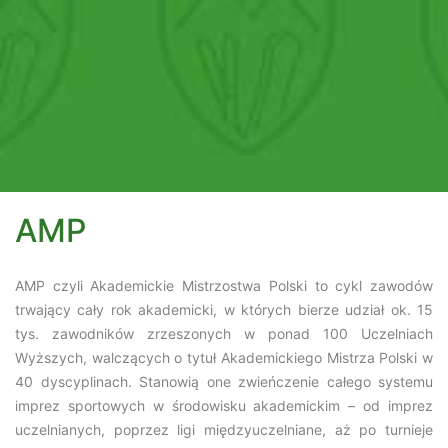
AMP
AMP czyli Akademickie Mistrzostwa Polski to cykl zawodów
trwający cały rok akademicki, w których bierze udział ok. 15
tys. zawodników zrzeszonych w ponad 100 Uczelniach
Wyższych, walczących o tytuł Akademickiego Mistrza Polski w
40 dyscyplinach.
Stanowią one zwieńczenie całego systemu
imprez sportowych w środowisku akademickim – od imprez
uczelnianych, poprzez ligi międzyuczelniane, aż po turnieje