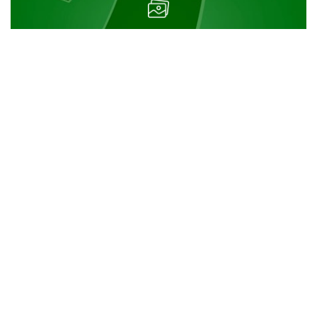
sprawdź naszą
GALERIĘ
Menu
Aktualności
Klub
+48 (12) 293 56 72
Historia
azs.uek@gmail.com
Zarząd
Sponsorzy
Biuro czynne 10:00 - 16:00
Dołącz do nas
Paw. Sportowy, pokój 6, ul.
Kontakt
Rakowicka 27
Rozgrywki
AMM
AMP
Sekcje