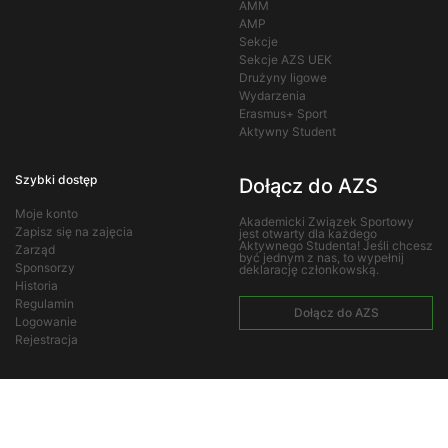
AMM
AMP
Sekcje
Sekcje AZS UEK
Drużyny ligowe
Wydarzenia
Erasmus+ Sport
Aktywny Student
Szybki dostęp
Dołącz do AZS
Moje konto
Akademicki Związek Sportowy
Zapisz się na zajęcia
jest otwarty dla każdego
Aktywnego Studenta! Jeśli chcesz
Zarząd
być jednym z nas, to wypełnij
Sponsorzy
deklarację członkowską.
Historia
Regulamin
Dołącz do AZS
Logowanie
Rejestracja