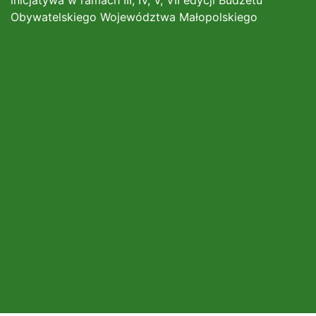
inicjatywa w ramach III, IV, V, VII edycji Budżetu
Obywatelskiego Województwa Małopolskiego