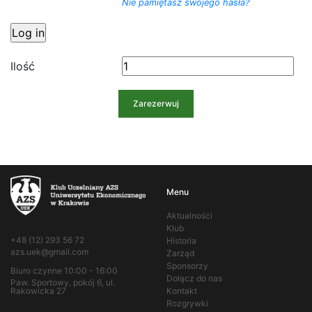
Nie pamiętasz swojego hasła?
Ilość
Menu
Aktualności
Klub
+48 (12) 293 56 72
Historia
azs.uek@gmail.com
Zarząd
Sponsorzy
Biuro czynne 10:00 - 16:00
Dołącz do nas
Paw. Sportowy, pokój 6, ul.
Kontakt
Rakowicka 27
Rozgrywki