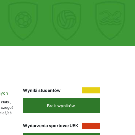
Wyniki studentów
nych
 klubu,
Brak wyników.
i czegoś
ałeś/aś.
Wydarzenia sportowe UEK