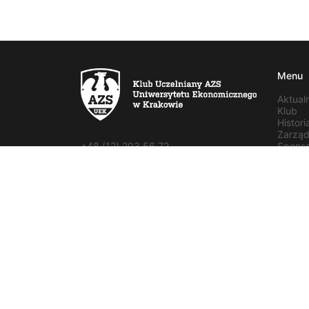
Menu
Aktual
Klub
Histori
Zarzą
+48 (12) 293 56 72
Spons
Dołącz
azs.uek@gmail.com
Kontak
Biuro czynne 10:00 - 16:00
Rozgry
Paw. Sportowy, pokój 6, ul. Rakowicka
AMM
27
AMP
Sekcje
Sekcje
Drużyn
Wydar
Erasmu
Aktywn