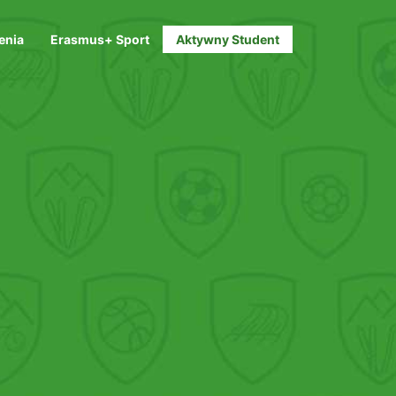
enia
Erasmus+ Sport
Aktywny Student