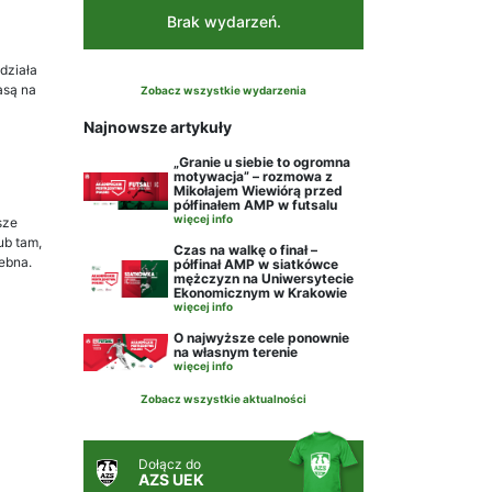
Brak wydarzeń.
 działa
asą na
Zobacz wszystkie wydarzenia
Najnowsze artykuły
„Granie u siebie to ogromna
motywacja” – rozmowa z
Mikołajem Wiewiórą przed
półfinałem AMP w futsalu
więcej info
sze
ub tam,
Czas na walkę o finał –
zebna.
półfinał AMP w siatkówce
mężczyzn na Uniwersytecie
Ekonomicznym w Krakowie
więcej info
O najwyższe cele ponownie
na własnym terenie
więcej info
Zobacz wszystkie aktualności
Dołącz do
AZS UEK