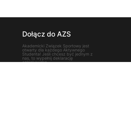
Dołącz do AZS
Akademicki Związek Sportowy jest
otwarty dla każdego Aktywnego
Studenta! Jeśli chcesz być jednym z
nas, to wypełnij deklarację
członkowską.
Dołącz do AZS