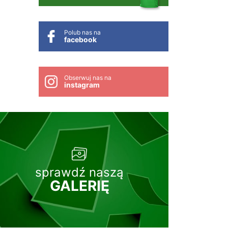
Polub nas na
facebook
Obserwuj nas na
instagram
sprawdź naszą
GALERIĘ