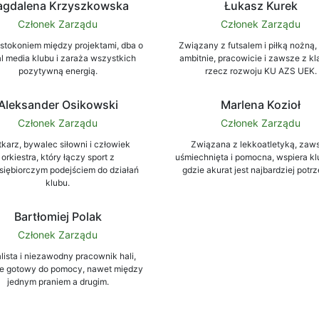
gdalena Krzyszkowska
Łukasz Kurek
Członek Zarządu
Członek Zarządu
stokoniem między projektami, dba o
Związany z futsalem i piłką nożną,
al media klubu i zaraża wszystkich
ambitnie, pracowicie i zawsze z kl
pozytywną energią.
rzecz rozwoju KU AZS UEK.
Aleksander Osikowski
Marlena Kozioł
Członek Zarządu
Członek Zarządu
tkarz, bywalec siłowni i człowiek
Związana z lekkoatletyką, zaw
orkiestra, który łączy sport z
uśmiechnięta i pomocna, wspiera kl
siębiorczym podejściem do działań
gdzie akurat jest najbardziej potr
klubu.
Bartłomiej Polak
Członek Zarządu
lista i niezawodny pracownik hali,
e gotowy do pomocy, nawet między
jednym praniem a drugim.