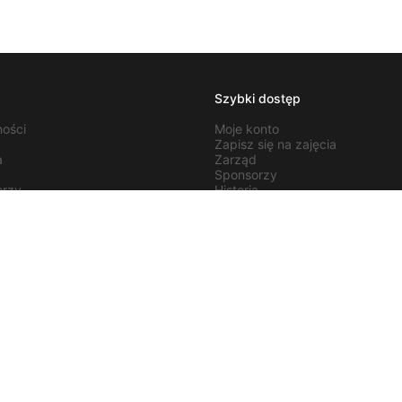
Szybki dostęp
ności
Moje konto
Zapisz się na zajęcia
a
Zarząd
d
Sponsorzy
orzy
Historia
 do nas
Regulamin
t
Logowanie
wki
Rejestracja
 AZS UEK
y ligowe
zenia
s+ Sport
y Student