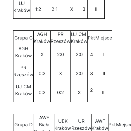
UJ
1:2
2:1
X
3
II
Kraków
AGH
PR
UJ CM
Grupa C
Pkt
Miejsce
Kraków
Rzeszów
Kraków
AGH
X
2:0
2:0
4
I
Kraków
PR
0:2
X
2:0
3
II
Rzeszów
UJ CM
2
0:2
0:2
X
III
Kraków
AWF
UEK
UR
AWF
Grupa D
Biała
Pkt
Miejsc
Kraków
Rzeszów
Kraków