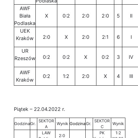
Podlaska
AWF
Biała
X
0:2
2:0
2:0
5
II
Podlaska
UEK
2:0
X
2:0
2:1
6
I
Kraków
UR
0:2
0:2
X
0:2
3
IV
Rzeszów
AWF
0:2
1:2
2:0
X
4
III
Kraków
Piątek – 22.04.2022 r.
SEKTOR
SEKTOR
Godzina
Gr.
Wynik
Godzina
Gr.
Wynik
A
C
LAW
PK
1:2
2:0