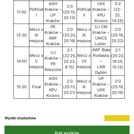
AGH
UEK
0:2
2:0
Półfinał
Kraków –
Półfinał
Kraków –
(22-
11:00
(25:15,
I
UP
II
KPU
25,
25:13)
Kraków
Krosno
14:25)
PK
UJ CM
Mecz o
2:0
Mecz o
2:0
Kraków –
Kraków –
12:30
IX
(25:20,
XI
(25:16,
AWF
UMCS
miejsce
25:19)
miejsce
25:22)
Kraków
Lublin
AWF Biała
2:1
2:1
UJ
Mecz o
Mecz o
Podlaska
(22:25,
(25:22,
Kraków –
14:00
V
VII
–
25:23,
19:25,
PR
miejsce
miejsce
LAW
8:15)
15:12)
Rzeszów
Dęblin
AGH
UP
2:0
Mecz o
2:0
Kraków –
Kraków –
15:30
Finał
(25:13,
III
(25:16,
KPU
UEK
25:21)
miejsce
25:19)
Krosno
Kraków
Wyniki studentów
Brak wyników.