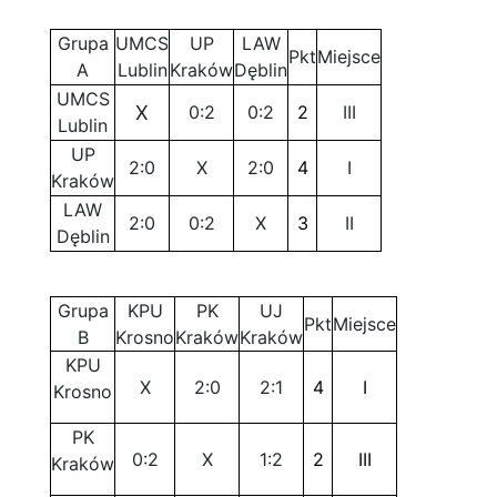
Grupa
UMCS
UP
LAW
Pkt
Miejsce
A
Lublin
Kraków
Dęblin
UMCS
X
0:2
0:2
2
III
Lublin
UP
2:0
X
2:0
4
I
Kraków
LAW
2:0
0:2
X
3
II
Dęblin
Grupa
KPU
PK
UJ
Pkt
Miejsce
B
Krosno
Kraków
Kraków
KPU
X
2:0
2:1
4
I
Krosno
PK
0:2
X
1:2
2
III
Kraków