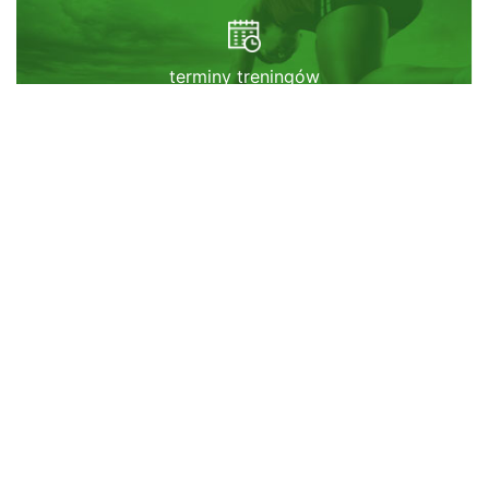
terminy treningów
SEKCJI AZS UEK
sprawdź naszą
GALERIĘ