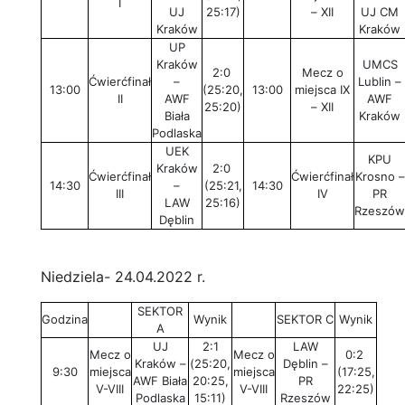
I
UJ
25:17)
– XII
UJ CM
Kraków
Kraków
UP
Kraków
UMCS
2:0
Mecz o
Ćwierćfinał
–
Lublin –
13:00
(25:20,
13:00
miejsca IX
II
AWF
AWF
25:20)
– XII
Biała
Kraków
Podlaska
UEK
KPU
Kraków
2:0
Ćwierćfinał
Ćwierćfinał
Krosno –
14:30
–
(25:21,
14:30
III
IV
PR
LAW
25:16)
Rzeszów
Dęblin
Niedziela- 24.04.2022 r.
SEKTOR
Godzina
Wynik
SEKTOR C
Wynik
A
UJ
2:1
LAW
Mecz o
Mecz o
0:2
Kraków –
(25:20,
Dęblin –
9:30
miejsca
miejsca
(17:25,
AWF Biała
20:25,
PR
V-VIII
V-VIII
22:25)
Podlaska
15:11)
Rzeszów