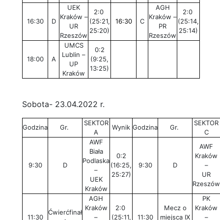
UEK
AGH
2:0
2:0
Kraków –
Kraków –
16:30
D
(25:21,
16:30
C
(25:14,
UR
PR
25:20)
25:14)
Rzeszów
Rzeszów
UMCS
0:2
Lublin –
18:00
A
(9:25,
UP
13:25)
Kraków
Sobota- 23.04.2022 r.
SEKTOR
SEKTOR
Godzina
Gr.
Wynik
Godzina
Gr.
A
C
AWF
AWF
Biała
0:2
Kraków
Podlaska
9:30
D
(16:25,
9:30
D
–
–
25:27)
UR
UEK
Rzeszów
Kraków
AGH
PK
Kraków
2:0
Mecz o
Kraków
Ćwierćfinał
11:30
–
(25:11,
11:30
miejsca IX
–