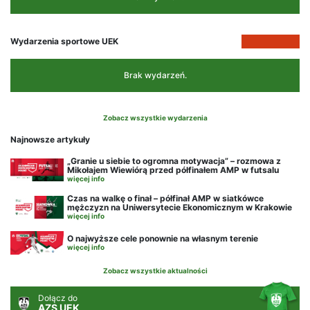
Wydarzenia sportowe UEK
Brak wydarzeń.
Zobacz wszystkie wydarzenia
Najnowsze artykuły
„Granie u siebie to ogromna motywacja” – rozmowa z
Mikołajem Wiewiórą przed półfinałem AMP w futsalu
więcej info
Czas na walkę o finał – półfinał AMP w siatkówce
mężczyzn na Uniwersytecie Ekonomicznym w Krakowie
więcej info
O najwyższe cele ponownie na własnym terenie
więcej info
Zobacz wszystkie aktualności
Dołącz do
AZS UEK