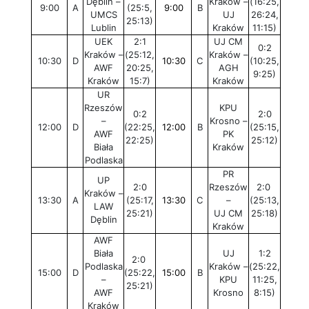
Dęblin –
Kraków –
(16:25,
9:00
A
(25:5,
9:00
B
UMCS
UJ
26:24,
25:13)
Lublin
Kraków
11:15)
UEK
2:1
UJ CM
0:2
Kraków –
(25:12,
Kraków –
10:30
D
10:30
C
(10:25,
AWF
20:25,
AGH
9:25)
Kraków
15:7)
Kraków
UR
Rzeszów
KPU
0:2
2:0
–
Krosno –
12:00
D
(22:25,
12:00
B
(25:15,
AWF
PK
22:25)
25:12)
Biała
Kraków
Podlaska
PR
UP
2:0
Rzeszów
2:0
Kraków –
13:30
A
(25:17,
13:30
C
–
(25:13,
LAW
25:21)
UJ CM
25:18)
Dęblin
Kraków
AWF
Biała
UJ
1:2
2:0
Podlaska
Kraków –
(25:22,
15:00
D
(25:22,
15:00
B
–
KPU
11:25,
25:21)
AWF
Krosno
8:15)
Kraków