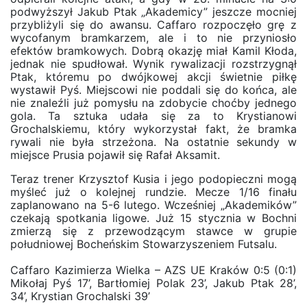
podwyższył Jakub Ptak „Akademicy” jeszcze mocniej
przybliżyli się do awansu. Caffaro rozpoczęło grę z
wycofanym bramkarzem, ale i to nie przyniosło
efektów bramkowych. Dobrą okazję miał Kamil Kłoda,
jednak nie spudłował. Wynik rywalizacji rozstrzygnął
Ptak, któremu po dwójkowej akcji świetnie piłkę
wystawił Pyś. Miejscowi nie poddali się do końca, ale
nie znaleźli już pomysłu na zdobycie choćby jednego
gola. Ta sztuka udała się za to Krystianowi
Grochalskiemu, który wykorzystał fakt, że bramka
rywali nie była strzeżona. Na ostatnie sekundy w
miejsce Prusia pojawił się Rafał Aksamit.
Teraz trener Krzysztof Kusia i jego podopieczni mogą
myśleć już o kolejnej rundzie. Mecze 1/16 finału
zaplanowano na 5-6 lutego. Wcześniej „Akademików”
czekają spotkania ligowe. Już 15 stycznia w Bochni
zmierzą się z przewodzącym stawce w grupie
południowej Bocheńskim Stowarzyszeniem Futsalu.
Caffaro Kazimierza Wielka – AZS UE Kraków 0:5 (0:1)
Mikołaj Pyś 17’, Bartłomiej Polak 23’, Jakub Ptak 28’,
34’, Krystian Grochalski 39’