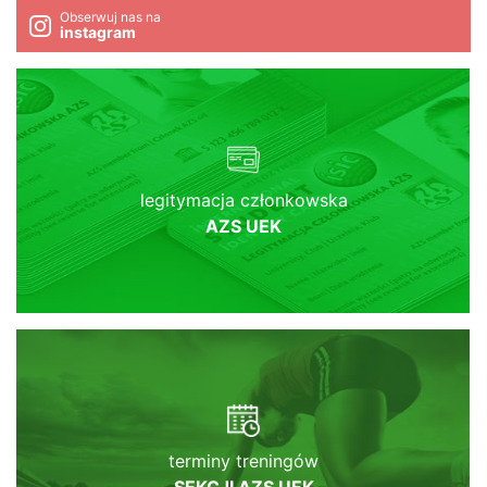
Obserwuj nas na
instagram
legitymacja członkowska
AZS UEK
terminy treningów
SEKCJI AZS UEK