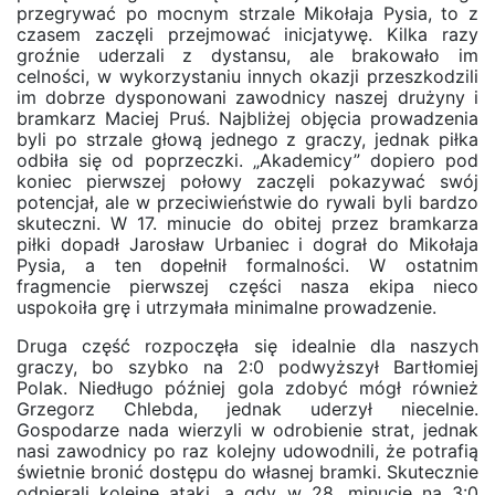
przegrywać po mocnym strzale Mikołaja Pysia, to z
czasem zaczęli przejmować inicjatywę. Kilka razy
groźnie uderzali z dystansu, ale brakowało im
celności, w wykorzystaniu innych okazji przeszkodzili
im dobrze dysponowani zawodnicy naszej drużyny i
bramkarz Maciej Pruś. Najbliżej objęcia prowadzenia
byli po strzale głową jednego z graczy, jednak piłka
odbiła się od poprzeczki. „Akademicy” dopiero pod
koniec pierwszej połowy zaczęli pokazywać swój
potencjał, ale w przeciwieństwie do rywali byli bardzo
skuteczni. W 17. minucie do obitej przez bramkarza
piłki dopadł Jarosław Urbaniec i dograł do Mikołaja
Pysia, a ten dopełnił formalności. W ostatnim
fragmencie pierwszej części nasza ekipa nieco
uspokoiła grę i utrzymała minimalne prowadzenie.
Druga część rozpoczęła się idealnie dla naszych
graczy, bo szybko na 2:0 podwyższył Bartłomiej
Polak. Niedługo później gola zdobyć mógł również
Grzegorz Chlebda, jednak uderzył niecelnie.
Gospodarze nada wierzyli w odrobienie strat, jednak
nasi zawodnicy po raz kolejny udowodnili, że potrafią
świetnie bronić dostępu do własnej bramki. Skutecznie
odpierali kolejne ataki, a gdy w 28. minucie na 3:0