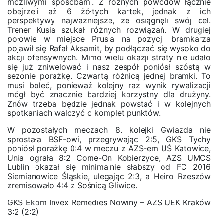
możliwymi sposobami. Z różnych powodów łącznie
obejrzeli aż 6 żółtych kartek, jednak z ich
perspektywy najważniejsze, że osiągnęli swój cel.
Trener Kusia szukał różnych rozwiązań. W drugiej
połowie w miejsce Prusia na pozycji bramkarza
pojawił się Rafał Aksamit, by podłączać się wysoko do
akcji ofensywnych. Mimo wielu okazji straty nie udało
się już zniwelować i nasz zespół poniósł szóstą w
sezonie porażkę. Czwartą różnicą jednej bramki. To
musi boleć, ponieważ kolejny raz wynik rywalizacji
mógł być znacznie bardziej korzystny dla drużyny.
Znów trzeba będzie jednak powstać i w kolejnych
spotkaniach walczyć o komplet punktów.
W pozostałych meczach 8. kolejki Gwiazda nie
sprostała BSF-owi, przegrywając 2:5, GKS Tychy
poniósł porażkę 0:4 w meczu z AZS-em UŚ Katowice,
Unia ograła 8:2 Come-On Kobierzyce, AZS UMCS
Lublin okazał się minimalnie słabszy od FC 2016
Siemianowice Śląskie, ulegając 2:3, a Heiro Rzeszów
zremisowało 4:4 z Sośnicą Gliwice.
GKS Ekom Invex Remedies Nowiny – AZS UEK Kraków
3:2 (2:2)