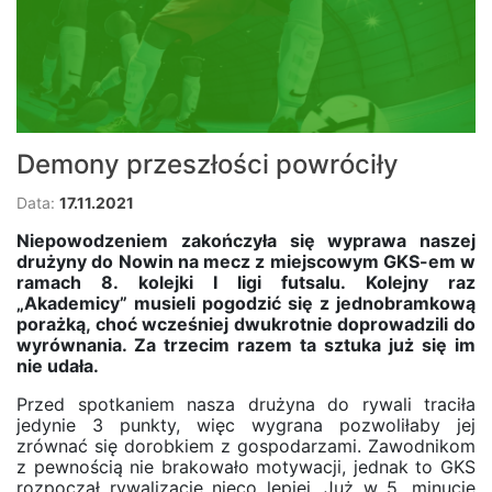
Demony przeszłości powróciły
Data:
17.11.2021
Niepowodzeniem zakończyła się wyprawa naszej
drużyny do Nowin na mecz z miejscowym GKS-em w
ramach 8. kolejki I ligi futsalu. Kolejny raz
„Akademicy” musieli pogodzić się z jednobramkową
porażką, choć wcześniej dwukrotnie doprowadzili do
wyrównania. Za trzecim razem ta sztuka już się im
nie udała.
Przed spotkaniem nasza drużyna do rywali traciła
jedynie 3 punkty, więc wygrana pozwoliłaby jej
zrównać się dorobkiem z gospodarzami. Zawodnikom
z pewnością nie brakowało motywacji, jednak to GKS
rozpoczął rywalizację nieco lepiej. Już w 5. minucie