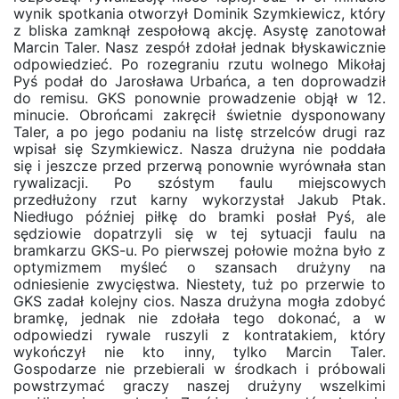
wynik spotkania otworzył Dominik Szymkiewicz, który
z bliska zamknął zespołową akcję. Asystę zanotował
Marcin Taler. Nasz zespół zdołał jednak błyskawicznie
odpowiedzieć. Po rozegraniu rzutu wolnego Mikołaj
Pyś podał do Jarosława Urbańca, a ten doprowadził
do remisu. GKS ponownie prowadzenie objął w 12.
minucie. Obrońcami zakręcił świetnie dysponowany
Taler, a po jego podaniu na listę strzelców drugi raz
wpisał się Szymkiewicz. Nasza drużyna nie poddała
się i jeszcze przed przerwą ponownie wyrównała stan
rywalizacji. Po szóstym faulu miejscowych
przedłużony rzut karny wykorzystał Jakub Ptak.
Niedługo później piłkę do bramki posłał Pyś, ale
sędziowie dopatrzyli się w tej sytuacji faulu na
bramkarzu GKS-u. Po pierwszej połowie można było z
optymizmem myśleć o szansach drużyny na
odniesienie zwycięstwa. Niestety, tuż po przerwie to
GKS zadał kolejny cios. Nasza drużyna mogła zdobyć
bramkę, jednak nie zdołała tego dokonać, a w
odpowiedzi rywale ruszyli z kontratakiem, który
wykończył nie kto inny, tylko Marcin Taler.
Gospodarze nie przebierali w środkach i próbowali
powstrzymać graczy naszej drużyny wszelkimi