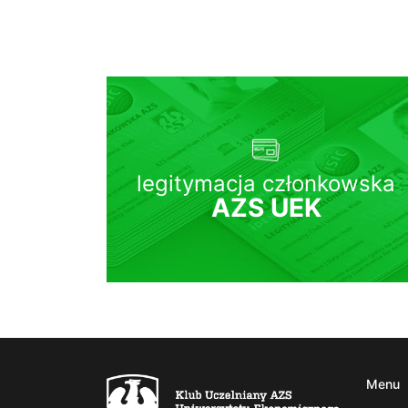
legitymacja członkowska
AZS UEK
Menu