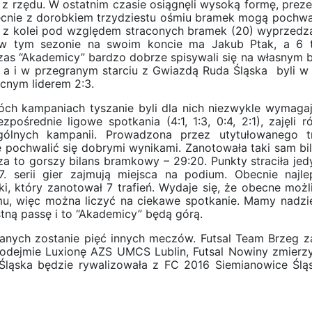
o z rzędu. W ostatnim czasie osiągnęli wysoką formę, preze
ecnie z dorobkiem trzydziestu ośmiu bramek mogą pochwal
 z kolei pod względem straconych bramek (20) wyprzedza
ń w tym sezonie na swoim koncie ma Jakub Ptak, a 6 t
as “Akademicy” bardzo dobrze spisywali się na własnym b
 a i w przegranym starciu z Gwiazdą Ruda Śląska byli w 
cnym liderem 2:3.
ch kampaniach tyszanie byli dla nich niezwykle wymaga
pośrednie ligowe spotkania (4:1, 1:3, 0:4, 2:1), zajęli r
ólnych kampanii. Prowadzona przez utytułowanego t
pochwalić się dobrymi wynikami. Zanotowała taki sam bil
za to gorszy bilans bramkowy – 29:20. Punkty straciła jed
. serii gier zajmują miejsca na podium. Obecnie najl
i, który zanotował 7 trafień. Wydaje się, że obecne możl
u, więc można liczyć na ciekawe spotkanie. Mamy nadzie
tną passę i to “Akademicy” będą górą.
ranych zostanie pięć innych meczów. Futsal Team Brzeg z
odejmie Luxionę AZS UMCS Lublin, Futsal Nowiny zmierzy
ąska będzie rywalizowała z FC 2016 Siemianowice Śląs