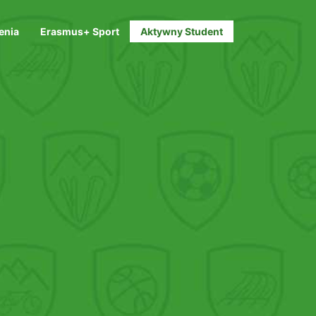
enia
Erasmus+ Sport
Aktywny Student