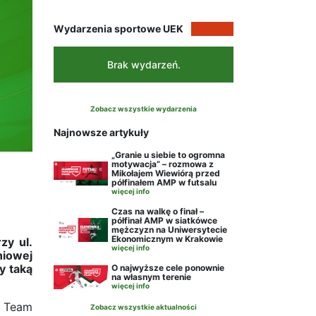
Wydarzenia sportowe UEK
Brak wydarzeń.
Zobacz wszystkie wydarzenia
Najnowsze artykuły
„Granie u siebie to ogromna
motywacja” – rozmowa z
Mikołajem Wiewiórą przed
półfinałem AMP w futsalu
więcej info
Czas na walkę o finał –
półfinał AMP w siatkówce
mężczyzn na Uniwersytecie
Ekonomicznym w Krakowie
zy ul.
więcej info
niowej
y taką
O najwyższe cele ponownie
na własnym terenie
więcej info
m Team
Zobacz wszystkie aktualności