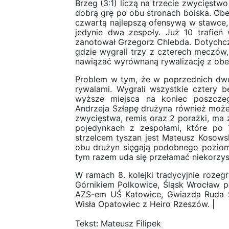
Brzeg (3:1) liczą na trzecie zwycięstw
dobrą grę po obu stronach boiska. Ob
czwartą najlepszą ofensywą w stawce,
jedynie dwa zespoły. Już 10 trafie
zanotował Grzegorz Chlebda. Dotychcz
gdzie wygrali trzy z czterech meczów,
nawiązać wyrównaną rywalizację z obe
Problem w tym, że w poprzednich dwó
rywalami. Wygrali wszystkie cztery bez
wyższe miejsca na koniec poszczeg
Andrzeja Szłapę drużyna również może 
zwycięstwa, remis oraz 2 porażki, ma 
pojedynkach z zespołami, które po 7
strzelcem tyszan jest Mateusz Kosowsk
obu drużyn sięgają podobnego poziom
tym razem uda się przełamać niekorzys
W ramach 8. kolejki tradycyjnie rozeg
Górnikiem Polkowice, Śląsk Wrocław p
AZS-em UŚ Katowice, Gwiazda Ruda Śl
Wisła Opatowiec z Heiro Rzeszów. |
Tekst: Mateusz Filipek