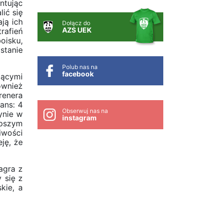
ntując
ić się
ją ich
Dołącz do
AZS UEK
rafień
oisku,
stanie
Polub nas na
facebook
jącymi
ównież
renera
ans: 4
Obserwuj nas na
ynie w
instagram
epszym
iwości
ję, że
agra z
 się z
kie, a