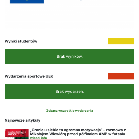
Wyniki studentów
Brak wyników.
Wydarzenia sportowe UEK
Brak wydarzeń.
Zobacz wszystkie wydarzenia
Najnowsze artykuły
„Granie u siebie to ogromna motywacja” – rozmowa z
Mikołajem Wiewiórą przed półfinałem AMP w futsalu
więcej info