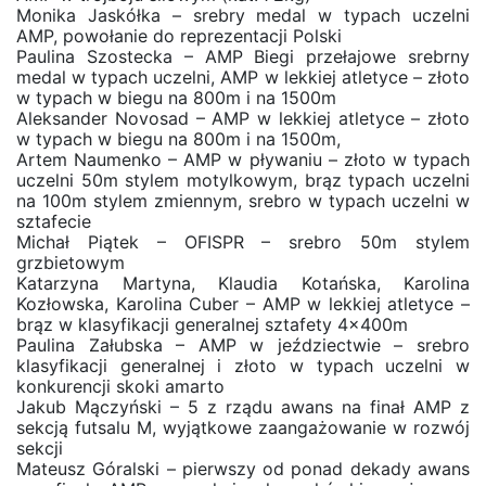
Monika Jaskółka – srebry medal w typach uczelni
AMP, powołanie do reprezentacji Polski
Paulina Szostecka – AMP Biegi przełajowe srebrny
medal w typach uczelni, AMP w lekkiej atletyce – złoto
w typach w biegu na 800m i na 1500m
Aleksander Novosad – AMP w lekkiej atletyce – złoto
w typach w biegu na 800m i na 1500m,
Artem Naumenko – AMP w pływaniu – złoto w typach
uczelni 50m stylem motylkowym, brąz typach uczelni
na 100m stylem zmiennym, srebro w typach uczelni w
sztafecie
Michał Piątek – OFISPR – srebro 50m stylem
grzbietowym
Katarzyna Martyna, Klaudia Kotańska, Karolina
Kozłowska, Karolina Cuber – AMP w lekkiej atletyce –
brąz w klasyfikacji generalnej sztafety 4x400m
Paulina Załubska – AMP w jeździectwie – srebro
klasyfikacji generalnej i złoto w typach uczelni w
konkurencji skoki amarto
Jakub Mączyński – 5 z rządu awans na finał AMP z
sekcją futsalu M, wyjątkowe zaangażowanie w rozwój
sekcji
Mateusz Góralski – pierwszy od ponad dekady awans