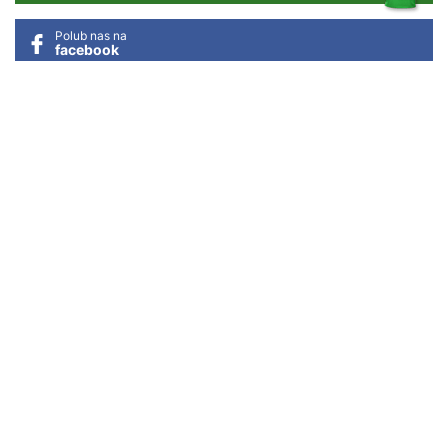
Polub nas na
facebook
Obserwuj nas na
instagram
legitymacja członkowska
AZS UEK