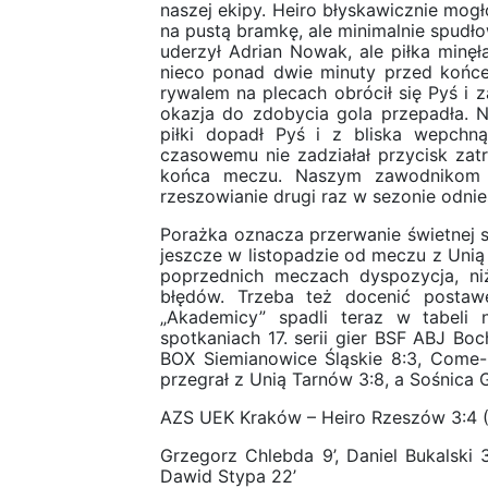
naszej ekipy. Heiro błyskawicznie mog
na pustą bramkę, ale minimalnie spudło
uderzył Adrian Nowak, ale piłka minęł
nieco ponad dwie minuty przed końce
rywalem na plecach obrócił się Pyś i 
okazja do zdobycia gola przepadła. N
piłki dopadł Pyś i z bliska wepchn
czasowemu nie zadziałał przycisk zat
końca meczu. Naszym zawodnikom n
rzeszowianie drugi raz w sezonie odnie
Porażka oznacza przerwanie świetnej s
jeszcze w listopadzie od meczu z Unią
poprzednich meczach dyspozycja, ni
błędów. Trzeba też docenić postaw
„Akademicy” spadli teraz w tabeli 
spotkaniach 17. serii gier BSF ABJ Bo
BOX Siemianowice Śląskie 8:3, Come-
przegrał z Unią Tarnów 3:8, a Sośnica
AZS UEK Kraków – Heiro Rzeszów 3:4 (
Grzegorz Chlebda 9’, Daniel Bukalski 3
Dawid Stypa 22’