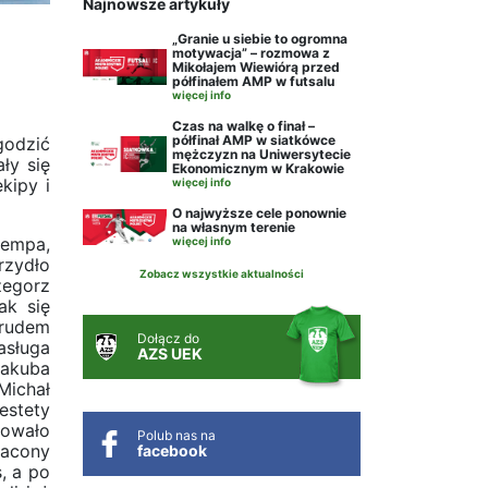
Najnowsze artykuły
„Granie u siebie to ogromna
motywacja” – rozmowa z
Mikołajem Wiewiórą przed
półfinałem AMP w futsalu
więcej info
Czas na walkę o finał –
półfinał AMP w siatkówce
godzić
mężczyzn na Uniwersytecie
ły się
Ekonomicznym w Krakowie
kipy i
więcej info
O najwyższe cele ponownie
na własnym terenie
tempa,
więcej info
rzydło
Zobacz wszystkie aktualności
zegorz
ak się
trudem
Dołącz do
asługa
AZS UEK
Jakuba
Michał
estety
cowało
Polub nas na
tracony
facebook
, a po