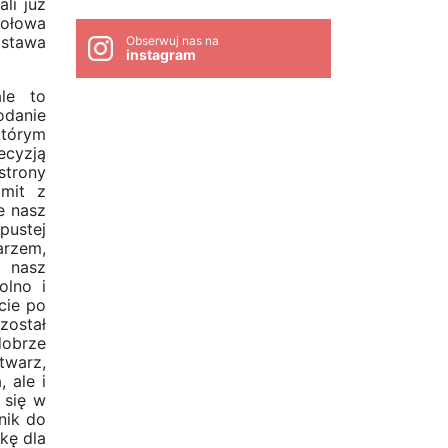
li już
połowa
ostawa
Obserwuj nas na
instagram
ale to
odanie
którym
ecyzją
strony
amit z
e nasz
pustej
arzem,
e nasz
olno i
cie po
został
dobrze
twarz,
 ale i
 się w
nik do
kę dla