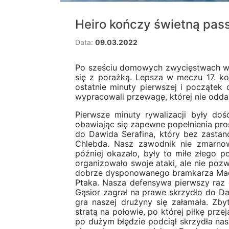
Heiro kończy świetną pas
Data:
09.03.2022
Po sześciu domowych zwycięstwach w 
się z porażką. Lepsza w meczu 17. ko
ostatnie minuty pierwszej i początek 
wypracowali przewagę, której nie odda
Pierwsze minuty rywalizacji były doś
obawiając się zapewne popełnienia pros
do Dawida Serafina, który bez zastano
Chlebda. Nasz zawodnik nie zmarnowa
później okazało, były to miłe złego 
organizowało swoje ataki, ale nie pozw
dobrze dysponowanego bramkarza Maciej
Ptaka. Nasza defensywa pierwszy raz 
Gąsior zagrał na prawe skrzydło do Da
gra naszej drużyny się załamała. Zb
stratą na połowie, po której piłkę prze
po dużym błędzie podciął skrzydła nas