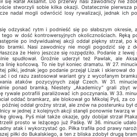
 się Rafał Aksamit. Do przerwy nasi zawodnicy nie zdoła
oście stworzyli sobie kilka okazji. Ostatecznie pierwsza 
cze nadal mogli odwrócić losy rywalizacji, jednak ich p
 się odzyskać rytm i podnieść się po słabszym okresie, 
o tego w dość kontrowersyjnych okolicznościach. Ręką p
tępnie po indywidualnej akcji oddał piękny strzał, po 
 do bramki. Nasi zawodnicy nie mogli pogodzić się z d
właszcza że Heiro jeszcze się rozpędziło. Podanie z lewej 
lnie spudłował. Groźnie uderzył też Pawlak, ale Aks
za linię końcową. To nie był koniec dramatu. W 27. minuci
j piłki, jednak jego podanie przejął Lizak i skierował do 
ekać i od razu zastosował wariant gry z wycofanym bramk
wania ataków pozycyjnych zajął Czech. W 31. minuci
malnie ponad bramką. Niestety „Akademicy” grali zbyt w
ę rywale potrafili paraliżować ich poczynania. W 33. minu
ciał oddać bramkarz, ale blokował go Mikołaj Pyś, za co 
ę później oddał groźny strzał, ale znów na posterunku był 
cy w jednej z kolejnych akcji stanęli ponownie twarzą w 
ę głową. Pyś miał także okazje, gdy dobijał strzał Ptaka,
rzelił prosto w leżącego już Paśkę. W 36. minucie udało
ny atak i wykorzystać go. Piłka trafiła pod prawy naroż
zej piłki do Bukalskiego, a ten z bliska zdobył drugą bram