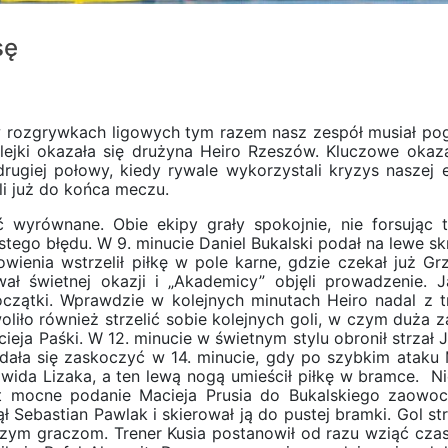
sę
rozgrywkach ligowych tym razem nasz zespół musiał po
lejki okazała się drużyna Heiro Rzeszów. Kluczowe okaza
drugiej połowy, kiedy rywale wykorzystali kryzys naszej e
li już do końca meczu.
ć wyrównane. Obie ekipy grały spokojnie, nie forsując 
tego błędu. W 9. minucie Daniel Bukalski podał na lewe sk
wienia wstrzelił piłkę w pole karne, gdzie czekał już Gr
ł świetnej okazji i „Akademicy” objęli prowadzenie. J
początki. Wprawdzie w kolejnych minutach Heiro nadal z 
oliło również strzelić sobie kolejnych goli, w czym duża z
a Paśki. W 12. minucie w świetnym stylu obronił strzał 
dała się zaskoczyć w 14. minucie, gdy po szybkim ataku 
wida Lizaka, a ten lewą nogą umieścił piłkę w bramce. Ni
yt mocne podanie Macieja Prusia do Bukalskiego zaowo
jął Sebastian Pawlak i skierował ją do pustej bramki. Gol s
zym graczom. Trener Kusia postanowił od razu wziąć czas