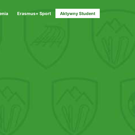
enia
Erasmus+ Sport
Aktywny Student