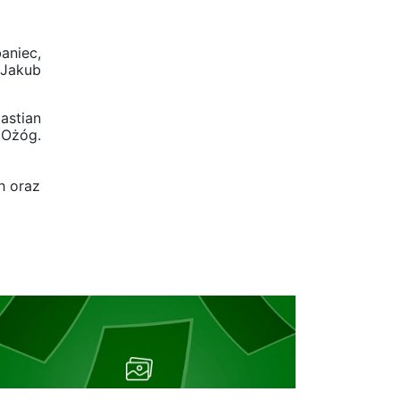
aniec,
 Jakub
astian
 Ożóg.
h oraz