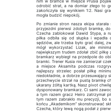
nim w bramce w miejsce Prusia pojawił
odrobić strat, a na domiar złego to g
zakończyła się wynikiem 1:2. Nasi gra
mogła budzić niepokój.
Po zmianie stron nasza ekipa starała
przyjezdni pierwsi zdobyli bramkę, d
Czecha zablokował Dawid Stypa, a nas
piłka odbiła się od słupka i wpadła
sędziów, ale trzeba było grać dalej, z
mógł wykorzystać Lizak, ale minima
największym trudem zdołał zbić piłkę 
bramkarz wybiegł na przedpole do obite
bramki. Trener Kusia nie zamierzał cz
a miejsce Aksamita podczas rozgry
najlepszy strzelec posłał piłkę mini
niedokładnie, a dobrze przesuwający si
przechwycie strzał na pustą bramkę ch
ukarany żółtą kartką. Nasz pivot chwil
dysponowany bramkarz. Ci sami zawodni
a tym razem gracz Heiro zatrzymał piłk
tym razem zabrakło mu precyzji, bo st
końcu „Akademikom” skonstruować skład
Czecha, który lewą nogą podał z pierws