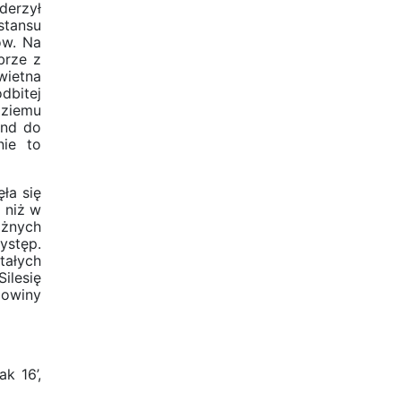
derzył
stansu
ów. Na
brze z
wietna
dbitej
dziemu
und do
nie to
ła się
 niż w
ażnych
ystęp.
tałych
ilesię
Nowiny
k 16’,