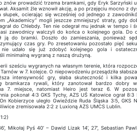
ło znów prowadzić trzema bramkami, gdy Eryk Sarzyński u
wał. Aksamit źle wznowił akcję, a po przejęciu mocno z dy
a słupek, ocierając się wcześniej od jednego z zawodnik
m „Akademicy” mogli jeszcze zmniejszyć straty, gdy do
zagrał do Chlebdy. Ten nie odegrał mu jednak w tempo i ś
asi zawodnicy walczyli do końca o kolejnego gola. Do o
ął ją do bramki. Doszło do zamieszania, ponieważ sę
rzymujący czas gry. Po zresetowaniu pozostało pięć sek
ie udało się już zdobyć kolejnego gola i ostatecz
śli minimalną wygraną z naszą drużyną.
erii sześciu wygranych na własnym terenie, która rozpoczę
 Tarnów w 7. kolejce. O niepowodzeniu przesądziła słabsza
ższa intensywność gry, słaba skuteczność i kilka pow
ę bramkarza rywali, który zanotował bardzo dobry w
na 7. miejsce, natomiast Heiro jest teraz 6. W pozos
chnia pokonał 4:3 GKS Tychy, AZS UŚ Katowice ograł 8:3 S
On Kobierzyce uległo Gwieździe Ruda Śląska 3:5, GKS 
 Gliwice zremisowała 2:2 z Luxioną AZS UMCS Lublin.
1:2)
6’, Mikołaj Pyś 40’ – Dawid Lizak 14’, 27’, Sebastian Pawla