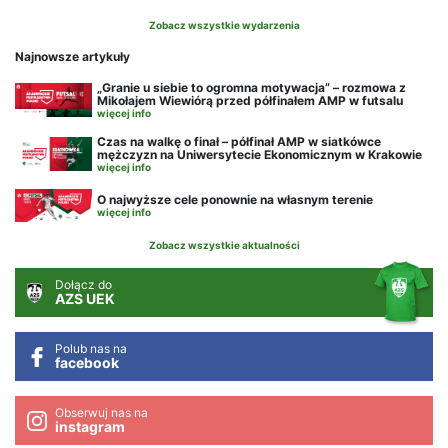
Zobacz wszystkie wydarzenia
Najnowsze artykuły
„Granie u siebie to ogromna motywacja” – rozmowa z
Mikołajem Wiewiórą przed półfinałem AMP w futsalu
więcej info
Czas na walkę o finał – półfinał AMP w siatkówce
mężczyzn na Uniwersytecie Ekonomicznym w Krakowie
więcej info
O najwyższe cele ponownie na własnym terenie
więcej info
Zobacz wszystkie aktualności
Dołącz do
AZS UEK
Polub nas na
facebook
Obserwuj nas na
instagram