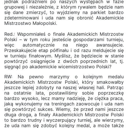
jednak podrażnieni po naszych występach w fazie
grupowej i niezależnie, z którym rywalem będzie nam
się dane zmierzyć, to wyjdziemy na parkiet bardzo
zdeterminowani i uda nam się obronić Akademickie
Mistrzostwo Małopolski.
Red.: Wspomniałeś o finale Akademickich Mistrzostw
Polski – w tym roku jesteście gospodarzami turnieju,
więc automatycznie na niego awansujecie.
Przeskakujecie etap półfinału i od razu meldujecie się
w turnieju finałowym. Myślisz, że będziecie w stanie
powtórzyć osiągnięcie z dwóch poprzednich lat, tj.
sięgnąć po akademickie wicemistrzostwo Polski?
RW: Na pewno marzymy o kolejnym medalu
Akademickich Mistrzostw Polski, który smakowałby
jeszcze lepiej zdobyty na naszej własnej hali. Patrząc
na ostatnie lata, postawiliśmy sobie poprzeczkę
bardzo wysoko, lecz mamy nadzieję, że ciężka praca,
jaką wykonujemy na treningach zaowocuje i uda nam
się powtórzyć sukces. Wiemy, że przed nami jeszcze
długa droga, a finały Akademickich Mistrzostw Polski
to bardzo trudny i wyczerpujący turniej, ale wierzymy,
że uda nam się zdobyć kolejny medal, a może także