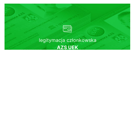
legitymacja członkowska
AZS UEK
terminy treningów
SEKCJI AZS UEK