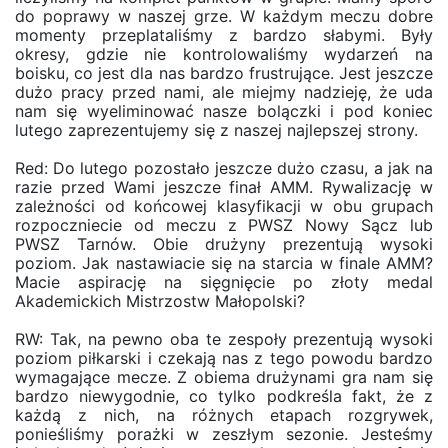
do poprawy w naszej grze. W każdym meczu dobre
momenty przeplataliśmy z bardzo słabymi. Były
okresy, gdzie nie kontrolowaliśmy wydarzeń na
boisku, co jest dla nas bardzo frustrujące. Jest jeszcze
dużo pracy przed nami, ale miejmy nadzieję, że uda
nam się wyeliminować nasze bolączki i pod koniec
lutego zaprezentujemy się z naszej najlepszej strony.
Red: Do lutego pozostało jeszcze dużo czasu, a jak na
razie przed Wami jeszcze finał AMM. Rywalizację w
zależności od końcowej klasyfikacji w obu grupach
rozpoczniecie od meczu z PWSZ Nowy Sącz lub
PWSZ Tarnów. Obie drużyny prezentują wysoki
poziom. Jak nastawiacie się na starcia w finale AMM?
Macie aspirację na sięgnięcie po złoty medal
Akademickich Mistrzostw Małopolski?
RW: Tak, na pewno oba te zespoły prezentują wysoki
poziom piłkarski i czekają nas z tego powodu bardzo
wymagające mecze. Z obiema drużynami gra nam się
bardzo niewygodnie, co tylko podkreśla fakt, że z
każdą z nich, na różnych etapach rozgrywek,
ponieśliśmy porażki w zeszłym sezonie. Jesteśmy