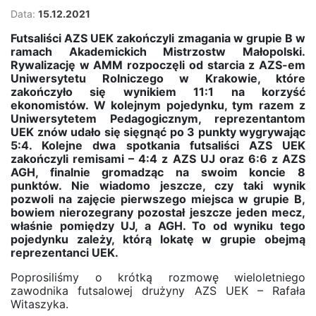
Data:
15.12.2021
Futsaliści AZS UEK zakończyli zmagania w grupie B w
ramach Akademickich Mistrzostw Małopolski.
Rywalizację w AMM rozpoczęli od starcia z AZS-em
Uniwersytetu Rolniczego w Krakowie, które
zakończyło się wynikiem 11:1 na korzyść
ekonomistów. W kolejnym pojedynku, tym razem z
Uniwersytetem Pedagogicznym, reprezentantom
UEK znów udało się sięgnąć po 3 punkty wygrywając
5:4. Kolejne dwa spotkania futsaliści AZS UEK
zakończyli remisami – 4:4 z AZS UJ oraz 6:6 z AZS
AGH, finalnie gromadząc na swoim koncie 8
punktów. Nie wiadomo jeszcze, czy taki wynik
pozwoli na zajęcie pierwszego miejsca w grupie B,
bowiem nierozegrany pozostał jeszcze jeden mecz,
właśnie pomiędzy UJ, a AGH. To od wyniku tego
pojedynku zależy, którą lokatę w grupie obejmą
reprezentanci UEK.
Poprosiliśmy o krótką rozmowę wieloletniego
zawodnika futsalowej drużyny AZS UEK – Rafała
Witaszyka.