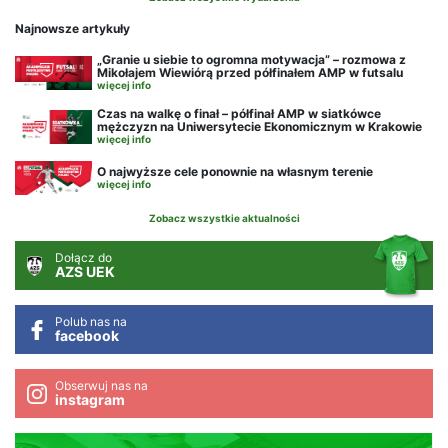
Najnowsze artykuły
„Granie u siebie to ogromna motywacja” – rozmowa z
Mikołajem Wiewiórą przed półfinałem AMP w futsalu
więcej info
Czas na walkę o finał – półfinał AMP w siatkówce
mężczyzn na Uniwersytecie Ekonomicznym w Krakowie
więcej info
O najwyższe cele ponownie na własnym terenie
więcej info
Zobacz wszystkie aktualności
Dołącz do
AZS UEK
Polub nas na
facebook
Obserwuj nas na
instagram