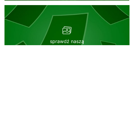
sprawdź naszą
GALERIĘ
Menu
Aktualności
Klub
+48 (12) 293 56 72
Historia
azs.uek@gmail.com
Zarząd
Sponsorzy
Biuro czynne 10:00 - 16:00
Dołącz do nas
Paw. Sportowy, pokój 6, ul.