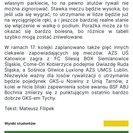
własnym parkiecie, to na pewno atutów rywali nie
można zignorować. Stawka meczu będzie wysoka, bo
jeśli uda się wygrać, to utrzymanie w lidze będzie już
na wyciągnięcie ręki, a i jeszcze bardziej realne stanie
się włączenie w walkę o podium. Porażka może za to
okazać się bardzo bolesna, bo różnice w tabeli
szybko mogą zostać zniwelowane.
W ramach 17. kolejki zaplanowano także pięć innych
ciekawie zapowiadających się meczów. AZS UŚ
Katowice zagra z FC Silesią BOX Siemianowice
Śląskie, Come-On Kobierzyce podejmie Gwiazdę Ruda
Śląska, a Sośnica Gliwice Luxionę AZS UMCS Lublin.
Niezwykle ważny dla losów rywalizacji o utrzymanie
będzie pojedynek GKS-u Nowiny z Unią Tarnów, z
kolei w hicie bliski zapewnienia sobie awansu BSF ABJ
Bochnia zmierzy się z punktującym ostatnio bardzo
dobrze GKS-em Tychy.
Tekst: Mateusz Filipek
Wyniki studentów