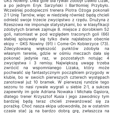
GKS Nowiny. Dwa gole dla rywali zdobył Dawid Lizak,
a po jednym Eryk Sarzyński i Bartłomiej Przybyło.
Wcześniej podopieczni trenera Piotra Ożoga pokonali
2:1 Unię Tarnów, więc w niedzielę również będą chcieli
odnieść swoje trzecie zwycięstwo z rzędu. Drużyna z
Rzeszowa nie imponuje statystykami, bo w klasyfikacji
zdobytych bramek zajmuje 8. miejsce z dorobkiem 52
goli, natomiast w pod względem traconych goli (66)
słabiej spisywały się tylko dwie najsłabsze obecnie
ekipy – GKS Nowiny (91) i Come-On Kobierzyce (73).
Zdecydowaną większość punktów zdobyła na
własnym terenie, gdzie w ośmiu meczach dała się
pokonać jedynie raz, w pozostałych notując 4
zwycięstwa i 3 remisy. Największą uwagę trzeba
zwrócić na wspomnianego Lizaka, który może
pochwalić się fantastycznym początkiem przygody w
klubie, bo w swoich pierwszych czterech występach
zanotował już 10 bramek. W pierwszej rundzie tego
sezonu to nasi rywale wygrali u siebie 2:1, a sukces
zapewniły im gole Adriana Nowaka i Michała Gąsiora,
dlatego trener Krzysztof Kusia i jego zawodnicy tym
bardziej będą teraz chcieli zrewanżować się za
porażkę. Choć nasza ekipa udowodniła, że w ostatnim
czasie stać ją na bardzo dobrą grę, zwłaszcza na