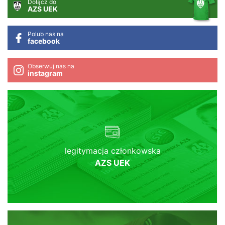
Dołącz do
AZS UEK
Polub nas na
facebook
Obserwuj nas na
instagram
legitymacja członkowska
AZS UEK