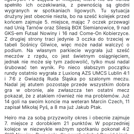
spełniło ich oczekiwania, z pewnością są głodni
wygranych w spotkaniach ligowych. Tu sytuacja
drużyny jest obecnie niezła, bo na sześć kolejek przed
końcem zajmuje 5. miejsce, mając 7 oczek przewagi
nad Unią Tarnów oraz Silesią BOX Siemianowice, 9 nad
GKS-em Futsal Nowiny i 16 nad Come-On Kobierzyce.
Z drugiej strony traci jedynie 3 oczka do trzeciej w
tabeli Sośnicy Gliwice, więc może nadal walczyć o
podium. Na własnym parkiecie wygrała już sześć
meczów z rzędu, co jest świetnym osiągnięciem,
jednak nie może się tym zadowolić, tylko musi nadal
śrubować ten wynik. Po nieco słabszym początku
rundy ostatnio wygrała z Luxioną AZS UMCS Lublin 4:1
i 7:6 z Gwiazdą Ruda Śląska po szalonym meczu.
Nadal jej atutem pozostaje przede wszystkim dobra
gra w obronie, ale zwłaszcza ten ostatni mecz
pokazał, że z atakiem również nie ma problemów. Już
14 goli na swoim koncie ma weteran Marcin Czech, 11
zapisał Mikołaj Pyś, a 8 ma już Jakub Ptak.
Heiro ma za sobą przyzwoity okres i obecnie zajmuje
7. miejsce z dorobkiem 21 punktów. W poprzedniej
kolejce w niezwykle ważnym spotkaniu pokonał 4:2