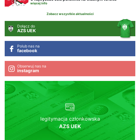
więcej info
Zobacz wszystkie aktualności
Dołącz do
AZS UEK
Polub nas na
facebook
Obserwuj nas na
instagram
legitymacja członkowska
AZS UEK