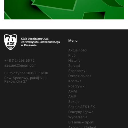
Menu
Aktualności
Klub
+48 (12) 293 56 72
Historia
azs.uek@gmail.com
Zarząd
Sponsorzy
Biuro czynne 10:00 - 16:00
Dołącz do nas
Paw. Sportowy, pokój 6, ul.
Kontakt
Rakowicka 27
Rozgrywki
AMM
AMP
Sekcje
Sekcje AZS UEK
Drużyny ligowe
Wydarzenia
Erasmus+ Sport
Aktywny Student