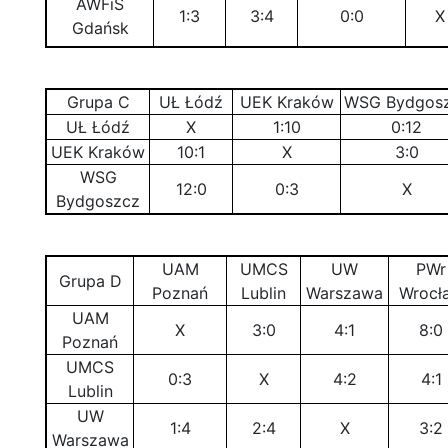
AWFiS
1:3
3:4
0:0
X
Gdańsk
Grupa C
UŁ Łódź
UEK Kraków
WSG Bydgos
UŁ Łódź
X
1:10
0:12
UEK Kraków
10:1
X
3:0
WSG
12:0
0:3
X
Bydgoszcz
UAM
UMCS
UW
PWr
Grupa D
Poznań
Lublin
Warszawa
Wrocł
UAM
X
3:0
4:1
8:0
Poznań
UMCS
0:3
X
4:2
4:1
Lublin
UW
1:4
2:4
X
3:2
Warszawa