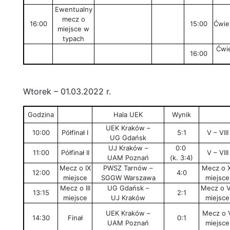
Ewentualny
mecz o
16:00
15:00
Ćwier
miejsce w
typach
Ćwie
16:00
Wtorek – 01.03.2022 r.
Godzina
Hala UEK
Wynik
UEK Kraków –
10:00
Półfinał I
5:1
V – VIII
UG Gdańsk
UJ Kraków –
0:0
11:00
Półfinał II
V – VIII
UAM Poznań
(k. 3:4)
Mecz o IX
PWSZ Tarnów –
Mecz o X
12:00
4:0
miejsce
SGGW Warszawa
miejsce
Mecz o III
UG Gdańsk –
Mecz o V
13:15
2:1
miejsce
UJ Kraków
miejsce
UEK Kraków –
Mecz o 
14:30
Finał
0:1
UAM Poznań
miejsce