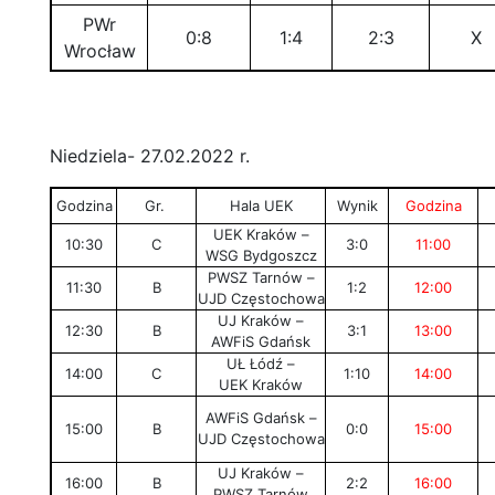
PWr
0:8
1:4
2:3
X
Wrocław
Niedziela- 27.02.2022 r.
Godzina
Gr.
Hala UEK
Wynik
Godzina
UEK Kraków –
10:30
C
3:0
11:00
WSG Bydgoszcz
PWSZ Tarnów –
11:30
B
1:2
12:00
UJD Częstochowa
UJ Kraków –
12:30
B
3:1
13:00
AWFiS Gdańsk
UŁ Łódź –
14:00
C
1:10
14:00
UEK Kraków
AWFiS Gdańsk –
15:00
B
0:0
15:00
UJD Częstochowa
UJ Kraków –
16:00
B
2:2
16:00
PWSZ Tarnów