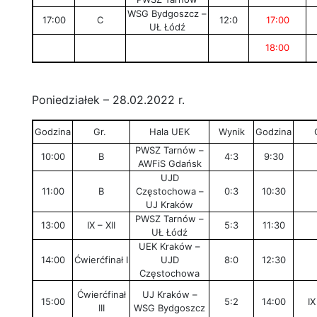
WSG Bydgoszcz –
17:00
C
12:0
17:00
UŁ Łódź
18:00
Poniedziałek – 28.02.2022 r.
Godzina
Gr.
Hala UEK
Wynik
Godzina
PWSZ Tarnów –
10:00
B
4:3
9:30
AWFiS Gdańsk
UJD
11:00
B
Częstochowa –
0:3
10:30
UJ Kraków
PWSZ Tarnów –
13:00
IX – XII
5:3
11:30
UŁ Łódź
UEK Kraków –
14:00
Ćwierćfinał I
UJD
8:0
12:30
Częstochowa
Ćwierćfinał
UJ Kraków –
15:00
5:2
14:00
IX
III
WSG Bydgoszcz