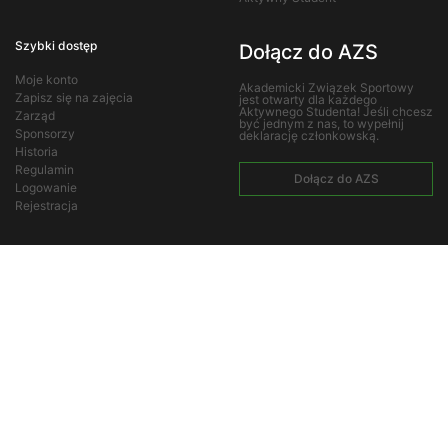
Szybki dostęp
Dołącz do AZS
Moje konto
Akademicki Związek Sportowy
Zapisz się na zajęcia
jest otwarty dla każdego
Aktywnego Studenta! Jeśli chcesz
Zarząd
być jednym z nas, to wypełnij
Sponsorzy
deklarację członkowską.
Historia
Regulamin
Dołącz do AZS
Logowanie
Rejestracja