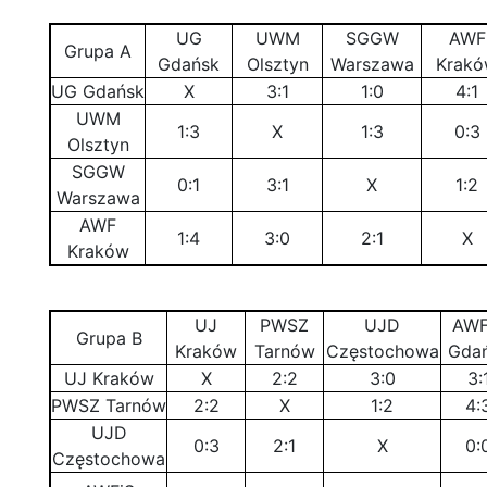
UG
UWM
SGGW
AWF
Grupa A
Gdańsk
Olsztyn
Warszawa
Krak
UG Gdańsk
X
3:1
1:0
4:1
UWM
1:3
X
1:3
0:3
Olsztyn
SGGW
0:1
3:1
X
1:2
Warszawa
AWF
1:4
3:0
2:1
X
Kraków
UJ
PWSZ
UJD
AWF
Grupa B
Kraków
Tarnów
Częstochowa
Gda
UJ Kraków
X
2:2
3:0
3:
PWSZ Tarnów
2:2
X
1:2
4:
UJD
0:3
2:1
X
0:
Częstochowa