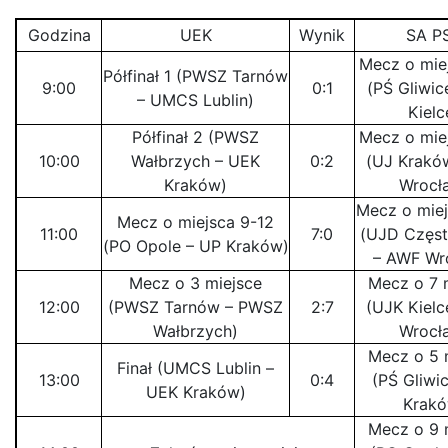
Godzina
UEK
Wynik
SA P
Mecz o mie
Półfinał 1 (PWSZ Tarnów
9:00
0:1
(PŚ Gliwic
– UMCS Lublin)
Kielc
Półfinał 2 (PWSZ
Mecz o mie
10:00
Wałbrzych – UEK
0:2
(UJ Krakó
Kraków)
Wrocł
Mecz o miej
Mecz o miejsca 9-12
11:00
7:0
(UJD Częs
(PO Opole – UP Kraków)
– AWF Wr
Mecz o 3 miejsce
Mecz o 7 
12:00
(PWSZ Tarnów – PWSZ
2:7
(UJK Kielc
Wałbrzych)
Wrocł
Mecz o 5 
Finał (UMCS Lublin –
13:00
0:4
(PŚ Gliwi
UEK Kraków)
Krakó
Mecz o 9 