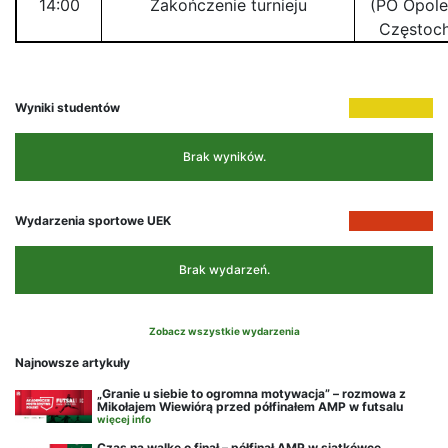
14:00
Zakończenie turnieju
(PO Opole
Częstoc
Wyniki studentów
Brak wyników.
Wydarzenia sportowe UEK
Brak wydarzeń.
Zobacz wszystkie wydarzenia
Najnowsze artykuły
„Granie u siebie to ogromna motywacja” – rozmowa z
Mikołajem Wiewiórą przed półfinałem AMP w futsalu
więcej info
Czas na walkę o finał – półfinał AMP w siatkówce