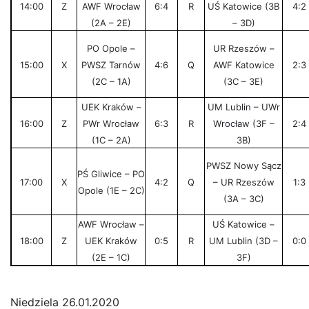
14:00
Z
AWF Wrocław
6:4
R
UŚ Katowice (3B
4:2
(2A – 2E)
– 3D)
PO Opole –
UR Rzeszów –
15:00
X
PWSZ Tarnów
4:6
Q
AWF Katowice
2:3
(2C – 1A)
(3C – 3E)
UEK Kraków –
UM Lublin – UWr
16:00
Z
PWr Wrocław
6:3
R
Wrocław (3F –
2:4
(1C – 2A)
3B)
PWSZ Nowy Sącz
PŚ Gliwice – PO
17:00
X
4:2
Q
– UR Rzeszów
1:3
Opole (1E – 2C)
(3A – 3C)
AWF Wrocław –
UŚ Katowice –
18:00
Z
UEK Kraków
0:5
R
UM Lublin (3D –
0:0
(2E – 1C)
3F)
Niedziela 26.01.2020