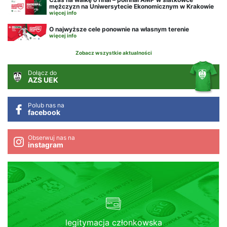
mężczyzn na Uniwersytecie Ekonomicznym w Krakowie
więcej info
O najwyższe cele ponownie na własnym terenie
więcej info
Zobacz wszystkie aktualności
Dołącz do
AZS UEK
Polub nas na
facebook
Obserwuj nas na
instagram
legitymacja członkowska