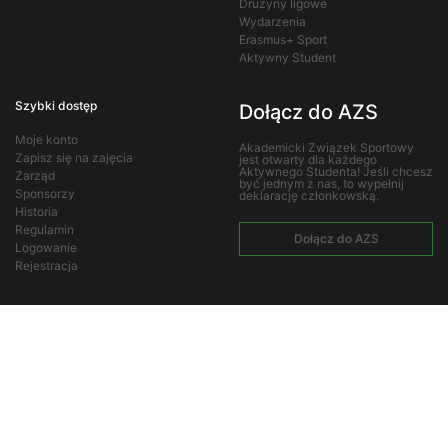
Drużyny ligowe
Wydarzenia
Erasmus+ Sport
Aktywny Student
Szybki dostęp
Dołącz do AZS
Moje konto
Akademicki Związek Sportowy
Zapisz się na zajęcia
jest otwarty dla każdego
Aktywnego Studenta! Jeśli chcesz
Zarząd
być jednym z nas, to wypełnij
Sponsorzy
deklarację członkowską.
Historia
Regulamin
Dołącz do AZS
Logowanie
Rejestracja