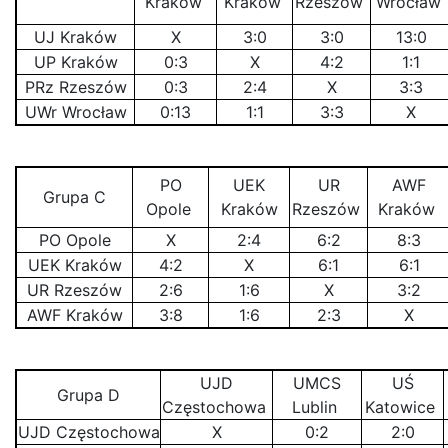
Kraków
Kraków
Rzeszów
Wrocław
UJ Kraków
X
3:0
3:0
13:0
UP Kraków
0:3
X
4:2
1:1
PRz Rzeszów
0:3
2:4
X
3:3
UWr Wrocław
0:13
1:1
3:3
X
PO
UEK
UR
AWF
Grupa C
Opole
Kraków
Rzeszów
Kraków
PO Opole
X
2:4
6:2
8:3
UEK Kraków
4:2
X
6:1
6:1
UR Rzeszów
2:6
1:6
X
3:2
AWF Kraków
3:8
1:6
2:3
X
UJD
UMCS
UŚ
Grupa D
Częstochowa
Lublin
Katowice
UJD Częstochowa
X
0:2
2:0