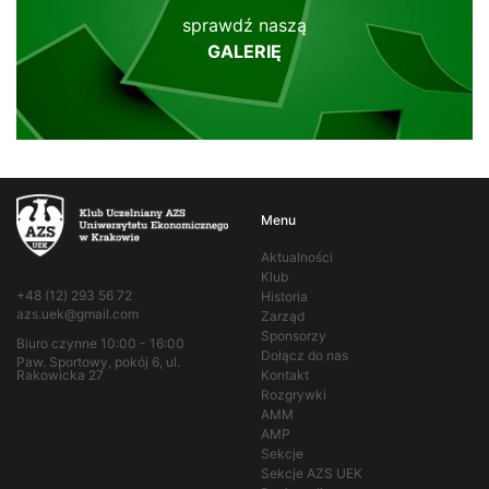
sprawdź naszą
GALERIĘ
Menu
Aktualności
Klub
+48 (12) 293 56 72
Historia
azs.uek@gmail.com
Zarząd
Sponsorzy
Biuro czynne 10:00 - 16:00
Dołącz do nas
Paw. Sportowy, pokój 6, ul.
Kontakt
Rakowicka 27
Rozgrywki
AMM
AMP
Sekcje
Sekcje AZS UEK