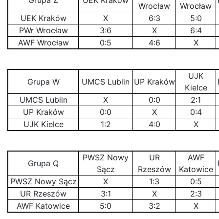
Grupa Z
UEK Kraków
Wrocław
Wrocław
UEK Kraków
X
6:3
5:0
PWr Wrocław
3:6
X
6:4
AWF Wrocław
0:5
4:6
X
UJK
Grupa W
UMCS Lublin
UP Kraków
Kielce
UMCS Lublin
X
0:0
2:1
UP Kraków
0:0
X
0:4
UJK Kielce
1:2
4:0
X
PWSZ Nowy
UR
AWF
Grupa Q
Sącz
Rzeszów
Katowice
PWSZ Nowy Sącz
X
1:3
0:5
UR Rzeszów
3:1
X
2:3
AWF Katowice
5:0
3:2
X