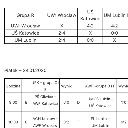
UŚ
Grupa R
UWr Wrocław
UM Lublin
Katowice
UWr Wrocław
X
4:2
4:2
UŚ Katowice
2:4
X
0:0
UM Lublin
2:4
0:0
X
Piątek – 24.01.2020
UEK – grupa C i
Godzina
Wynik
AWF -grupa D i F
Wyni
E
PŚ Gliwice –
UMCS Lublin –
9:00
E
6:0
D
1:0
AWF Katowice
UŚ Katowice
AGH Kraków –
PL Lublin –
10:00
E
0:2
F
0:2
AWF Wrocław
UM Lublin