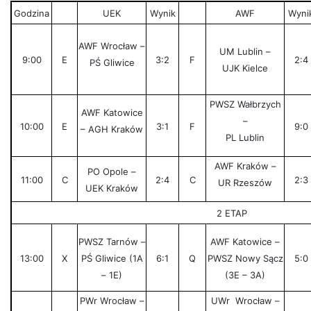
Godzina
UEK
Wynik
AWF
Wyni
AWF Wrocław –
UM Lublin –
9:00
E
3:2
F
2:4
PŚ Gliwice
UJK Kielce
PWSZ Wałbrzych
AWF Katowice
–
10:00
E
3:1
F
9:0
– AGH Kraków
PL Lublin
AWF Kraków –
PO Opole –
11:00
C
2:4
C
2:3
UR Rzeszów
UEK Kraków
2 ETAP
PWSZ Tarnów –
AWF Katowice –
13:00
X
PŚ Gliwice (1A
6:1
Q
PWSZ Nowy Sącz
5:0
– 1E)
(3E – 3A)
PWr Wrocław –
UWr Wrocław –