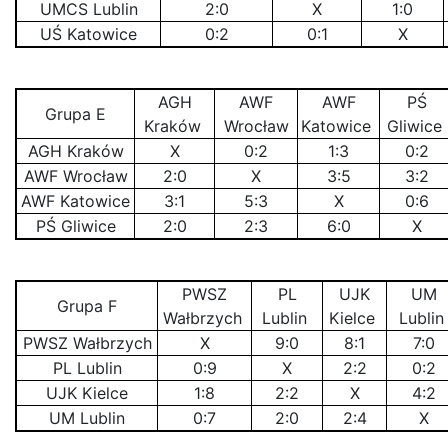
UMCS Lublin
2:0
X
1:0
UŚ Katowice
0:2
0:1
X
AGH
AWF
AWF
PŚ
Grupa E
Kraków
Wrocław
Katowice
Gliwice
AGH Kraków
X
0:2
1:3
0:2
AWF Wrocław
2:0
X
3:5
3:2
AWF Katowice
3:1
5:3
X
0:6
PŚ Gliwice
2:0
2:3
6:0
X
PWSZ
PL
UJK
UM
Grupa F
Wałbrzych
Lublin
Kielce
Lubli
PWSZ Wałbrzych
X
9:0
8:1
7:0
PL Lublin
0:9
X
2:2
0:2
UJK Kielce
1:8
2:2
X
4:2
UM Lublin
0:7
2:0
2:4
X