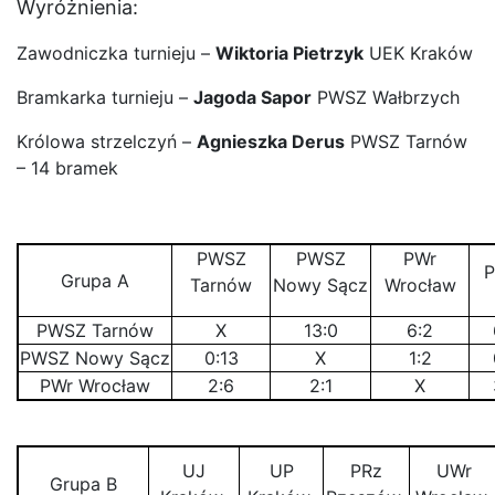
Wyróżnienia:
Zawodniczka turnieju –
Wiktoria Pietrzyk
UEK Kraków
Bramkarka turnieju –
Jagoda Sapor
PWSZ Wałbrzych
Królowa strzelczyń –
Agnieszka Derus
PWSZ Tarnów
– 14 bramek
PWSZ
PWSZ
PWr
P
Grupa A
Tarnów
Nowy Sącz
Wrocław
PWSZ Tarnów
X
13:0
6:2
PWSZ Nowy Sącz
0:13
X
1:2
PWr Wrocław
2:6
2:1
X
UJ
UP
PRz
UWr
Grupa B