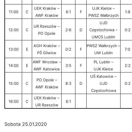
UEK Kraków –
UJK Kielce –
11:00
C
6:1
F
1:8
AWF Kraków
PWSZ Wałbrzych
UJD
UR Rzeszów –
12:00
C
2:6
D
Częstochowa –
0:2
PO Opole
UMCS Lublin
AGH Kraków –
PWSZ Wałbrzych –
13:00
E
0:2
F
7:0
PŚ Gliwice
UM Lublin
AWF Wrocław –
PL Lublin –
14:00
E
3:5
F
2:2
AWF Katowice
UJK Kielce
UŚ Katowice –
PO Opole –
15:00
C
8:3
D
UJD
0:2
AWF Kraków
Częstochowa
UEK Kraków –
16:00
C
6:1
UR Rzeszów
Sobota 25.01.2020