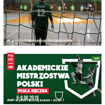
W grodzie Kraka czas na Szczypiorniaka
AMP
AMP w piłce ręcznej kobiet – dzień 1