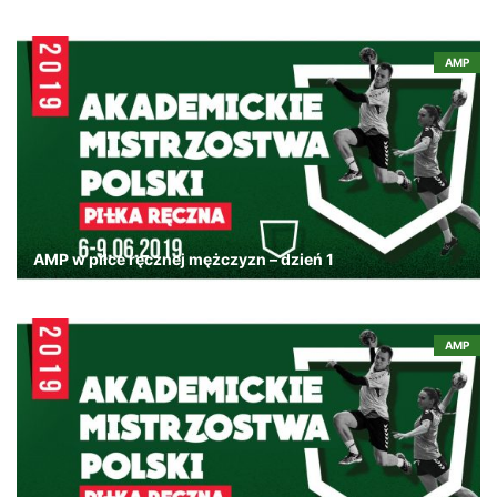
AMP
AMP w piłce ręcznej mężczyzn – dzień 1
AMP