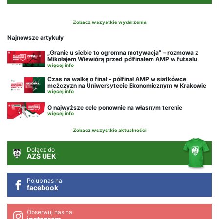
Zobacz wszystkie wydarzenia
Najnowsze artykuły
„Granie u siebie to ogromna motywacja” – rozmowa z
Mikołajem Wiewiórą przed półfinałem AMP w futsalu
więcej info
Czas na walkę o finał – półfinał AMP w siatkówce
mężczyzn na Uniwersytecie Ekonomicznym w Krakowie
więcej info
O najwyższe cele ponownie na własnym terenie
więcej info
Zobacz wszystkie aktualności
Dołącz do
AZS UEK
Polub nas na
facebook
Obserwuj nas na
instagram